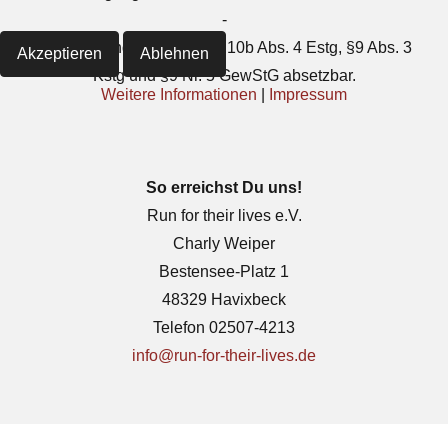
-
Deine Spende ist gemäß §10b Abs. 4 Estg, §9 Abs. 3
Akzeptieren
Ablehnen
Kstg und §9 Nr. 5 GewStG absetzbar.
Weitere Informationen
|
Impressum
So erreichst Du uns!
Run for their lives e.V.
Charly Weiper
Bestensee-Platz 1
48329 Havixbeck
Telefon 02507-4213
info@run-for-their-lives.de